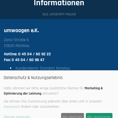
Informationen
aus unserem Hause
umwaagen e.K.
Zeiss-Straße 6
23626 Ratekau
Hotline: 0 45 04 / 60 92 22
Fax: 0 45 04 / 60 96 47
Kundendienst Standort Ratekau
Beratung und Vertireb vor Ort
Datenschutz & Nutzungserlebnis
Anwender- und Verkaufsschulung
Hallo, könnten wir bitte einige zusätzliche Dienste für
Marketing &
Optimierung der Leistung
aktivieren?
Sie können Ihre Zustimmung jederzeit über einen Link in unserem
Impressum
ändern oder zurückziehen.
Dienste anpassen
Alle ablehnen
Alle akzeptieren
Impressum
·
Datenschutz