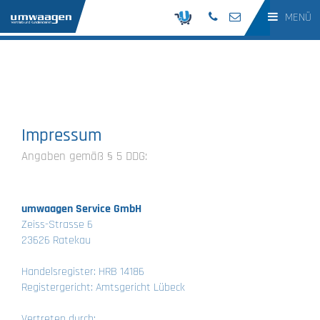
MENÜ
Impressum
Angaben gemäß § 5 DDG:
umwaagen Service GmbH
Zeiss-Strasse 6
23626 Ratekau
Handelsregister: HRB 14186
Registergericht: Amtsgericht Lübeck
Vertreten durch: