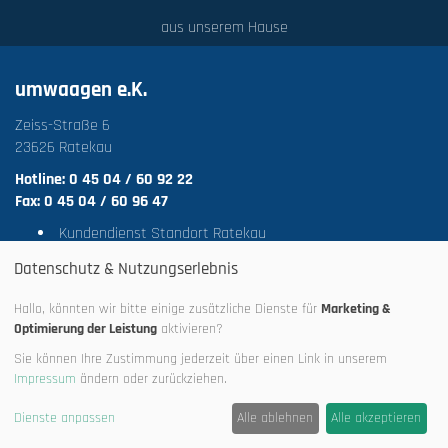
aus unserem Hause
umwaagen e.K.
Zeiss-Straße 6
23626 Ratekau
Hotline: 0 45 04 / 60 92 22
Fax: 0 45 04 / 60 96 47
Kundendienst Standort Ratekau
Beratung und Vertireb vor Ort
Datenschutz & Nutzungserlebnis
Anwender- und Verkaufsschulung
Hallo, könnten wir bitte einige zusätzliche Dienste für
Marketing &
Optimierung der Leistung
aktivieren?
Sie können Ihre Zustimmung jederzeit über einen Link in unserem
Impressum
ändern oder zurückziehen.
Dienste anpassen
Alle ablehnen
Alle akzeptieren
Impressum
·
Datenschutz