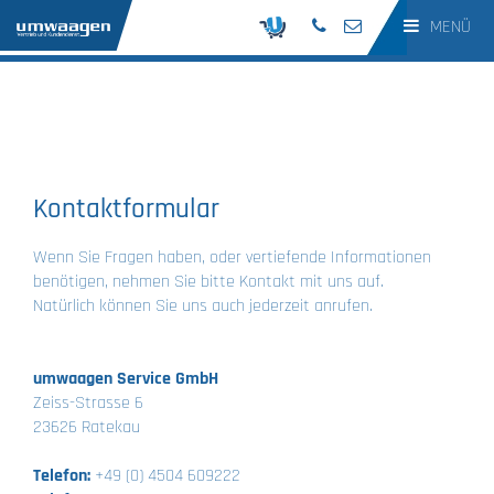
MENÜ
Kontaktformular
Wenn Sie Fragen haben, oder vertiefende Informationen
benötigen, nehmen Sie bitte Kontakt mit uns auf.
Natürlich können Sie uns auch jederzeit anrufen.
umwaagen Service GmbH
Zeiss-Strasse 6
23626 Ratekau
Telefon:
+49 (0) 4504 609222