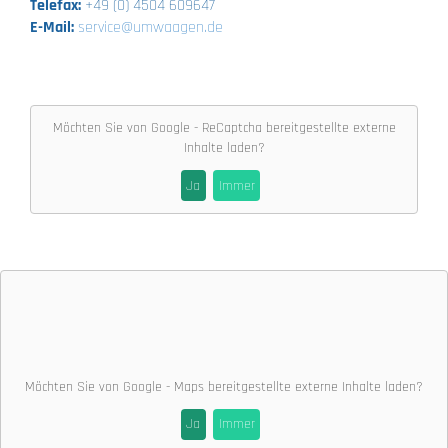
Telefax:
+49 (0) 4504 609647
E-Mail:
service@umwaagen.de
Möchten Sie von
Google - ReCaptcha
bereitgestellte externe
Inhalte laden?
Ja
Immer
Möchten Sie von
Google - Maps
bereitgestellte externe Inhalte laden?
Ja
Immer